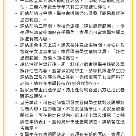
一年級全年共兩次總結性評估，上學期不設總結性評
估；二至六年級全學年共有三次總結性評估。
評估前約五星期，學校會透過通告派發「簡易版評估
温習範圍」。
評估前約三星期，學校會派發「評估温習範圍」，學
生須把溫習範圍貼在手冊內；家長亦可留意學校網頁
跟進有關內容。
評估周會半天上課。請家長注意放學時間，並安排及
督促子女温習事宜，家長須著學生帶齊文具、「評估
温習範圍」及課本回校温習。
總結性評估舉行後一周，科任老師會與學生核對及講
解評估卷內容，並會派發給學生，請家長跟進學生的
評估改正及在評估卷上簽名，完成後著子女交回科任
老師，總評卷由學校保存(呈分試除外)。
請家長尊重試題保密，勿用任何網絡通訊方法把試卷
轉寄或轉貼。
呈分試後，科任老師會派發試卷與學生核對及講解評
估卷內容，隨即收回，不會派發給學生。如家長欲查
閱試卷，可在指定日期內向班主任申請及填寫「查閱
試卷申請表」，並約見班主任查閱試卷，詳情會在通
告顯示。
如學生在評估期間缺席，必須有充份的原因，家長亦