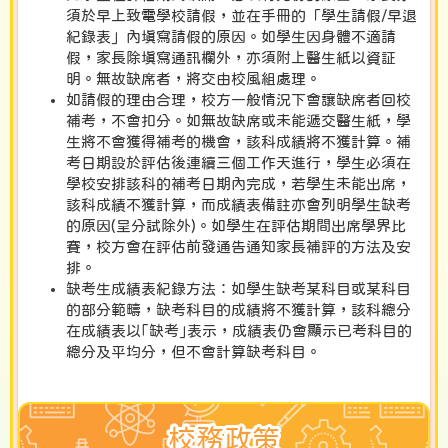
須於早上致電學校請假，並在手冊的「學生請假/早退
紀錄表」內填寫請假的原因。如學生因身體不適請
假，家長除填寫通訊欄外，亦須附上醫生紙以資証
明。無故缺席者，將交由校風組處理。
如請假的理由合理，校方一般情況下會讓缺席者回校
補考，不會扣分。如無故缺席或未能遞交醫生紙，學
生將不會獲得補考的機會，該科成績將不獲計算。補
考日期設於評估後連續三個工作天進行，學生必須在
學校安排該科的補考日期內完成，若學生未能出席，
該科成績不獲計算，而成績表備註亦會列明學生缺考
的原因(呈分試除外)。如學生在評估期間出席學界比
賽，校方會在評估前發通告通知家長補評的方法及安
排。
缺考生成績表紀錄方法：如學生缺考某科目或某科目
的部分範疇，缺考科目的成績將不獲計算，該科總分
在成績表以｢缺考｣表示，成績表仍會顯示已考科目的
總分及平均分，但不會計算缺考科目。
校務政策