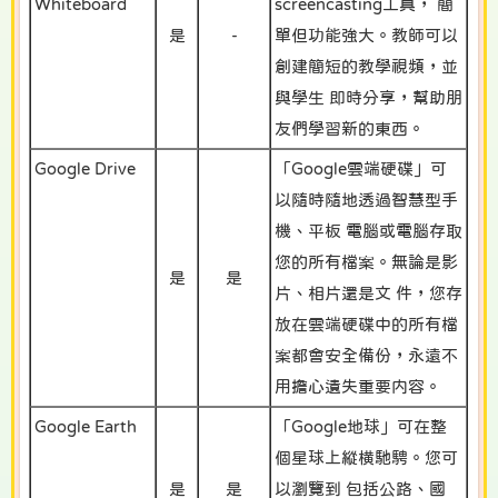
Whiteboard
screencasting工具， 簡
是
-
單但功能強大。教師可以
創建簡短的教學視頻，並
與學生 即時分享，幫助朋
友們學習新的東西。
Google Drive
「Google雲端硬碟」可
以隨時隨地透過智慧型手
機、平板 電腦或電腦存取
您的所有檔案。無論是影
是
是
片、相片還是文 件，您存
放在雲端硬碟中的所有檔
案都會安全備份，永遠不
用擔心遺失重要内容。
Google Earth
「Google地球」可在整
個星球上縱横馳騁。您可
是
是
以瀏覽到 包括公路、國