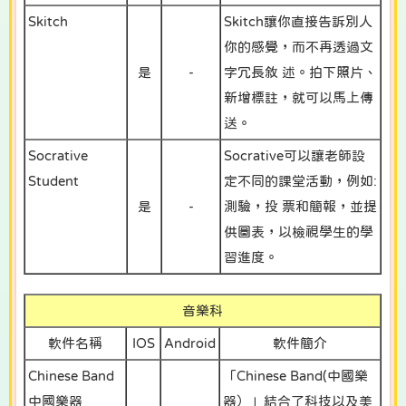
Skitch
Skitch讓你直接告訴別人
你的感覺，而不再透過文
是
-
字冗長敘 述。拍下照片、
新增標註，就可以馬上傳
送。
Socrative
Socrative可以讓老師設
Student
定不同的課堂活動，例如:
是
-
測驗，投 票和簡報，並提
供圖表，以檢視學生的學
習進度。
音樂科
軟件名稱
IOS
Android
軟件簡介
Chinese Band
「Chinese Band(中國樂
中國樂器
器）」結合了科技以及美