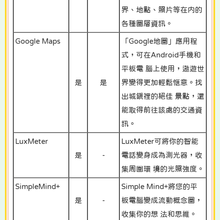
界、地點、照片等在内的
各種圖層資訊。
Google Maps
「Google地圖」應用程
式，可在Android手機和
平板電 腦上使用，遨遊世
是
是
界變得更加輕鬆愜意。找
出城鎮裡的絕佳 景點，還
能取得前往該處的交通資
訊。
LuxMeter
LuxMeter可將你的智能
是
-
電話變身成為測光器，收
集周圍環 境的光照強度。
SimpleMind+
Simple Mind+將您的平
是
-
板電腦變成流動概念圖，
收集你的想 法和思維。