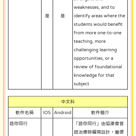
weaknesses, and to
是
是
identify areas where the
students would benefit
from more one-to-one
teaching, more
challenging learning
opportunities, or a
review of foundational
knowledge for that
subject.
中文科
軟件名稱
IOS
Android
軟件簡介
語你同行
「語你同行」由協康會言
語治療師編寫設計，屬便