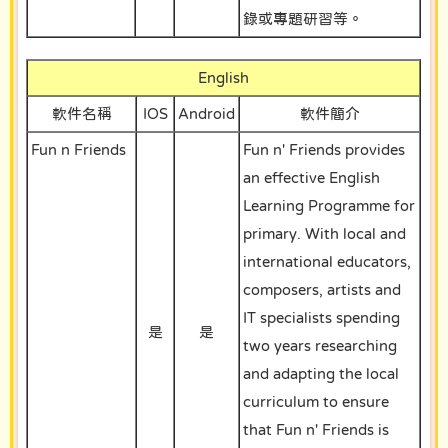
錄或專題研習等。
English
軟件名稱
IOS
Android
軟件簡介
Fun n Friends
Fun n' Friends provides
an effective English
Learning Programme for
primary. With local and
international educators,
composers, artists and
IT specialists spending
是
是
two years researching
and adapting the local
curriculum to ensure
that Fun n' Friends is