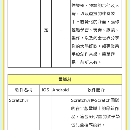
件樂器、預設的吉他及人
聲，以及虛擬的伴奏鼓
手。直覺化的介面，讓你
是
-
輕鬆學習、玩奏、錄製、
製作，以及向全世界分享
你的大熱好歌。如專業樂
手般創作音樂，簡單容
易，前所未有。
電腦科
軟件名稱
IOS
Android
軟件簡介
ScratchJr
ScratchJr是Scratch團隊
的在平版電腦上的最新作
品，適合5到7歲的孩子學
習兒童程式設計，