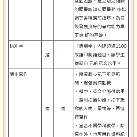
互動遊戲，建立幼兒相關
的視覺認知及視覺動 作協
調等各種寫前技巧，為日
後發展良好的書寫能力奠
下良 好的基礎。
錯別字
「錯別字」内建超過1100
是
-
成語和詞語題目，讓學生
檢視自 己的語文水平。
隨步寫作
．隨着腳步記下所見所
聞，增強寫作動機
．備中、英文介面供選用
．運用拍攝功能，拍下想
是
是
寫的人物、景物等，再進
行寫作
．適合不同學科教學，除
寫作外，也可用作資料紀