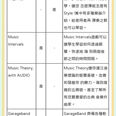
學，讓您 怎麼彈就怎麼有
-
是
Style !其中有多種樂器介
紹，給使用者再 彈奏之餘
也可以學習。
Music
Music Intervals遊戲可以
Intervals
讓學生學習如何透過視
是
-
覺，快速地 識 別兩個音
節之間的時間間隔。
Music Theory,
Music Theory讓你建立音
with AUDIO
樂理論的堅實基礎，改善
和發展你 的聽力，識別複
是
-
雜的五線譜，甚至了解所
有您最喜愛的古典 音樂作
曲家。
Garageband
GarageBand 齊備各種軟