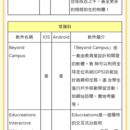
合成成百上千，甚至更多
的栩栩如生的物體！
常識科
軟件名稱
IOS
Android
軟件簡介
Beyond
「Beyond Campus」由
Campus
一套由教育是設計和開發
的軟體。教 師可以利用全
球定位系統(GPS)功能設
是
是
計路線和任務。適 合學生
進行戶外移動學習活動，
如網站訪問，實地考察
等。
Educreations
Educreations是一個獨特
Interactive
的交互式白板和