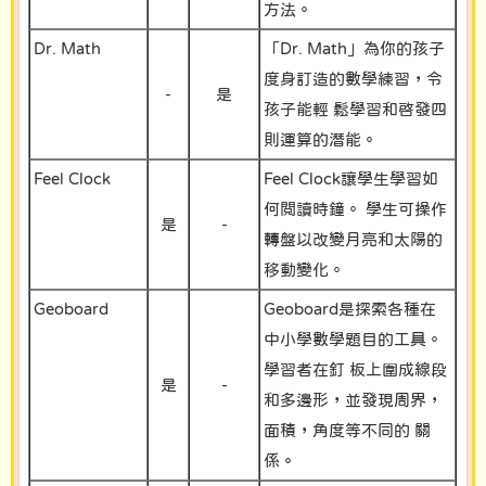
方法。
Dr. Math
「Dr. Math」為你的孩子
度身訂造的數學練習，令
-
是
孩子能輕 鬆學習和啓發四
則運算的潛能。
Feel Clock
Feel Clock讓學生學習如
何閲讀時鐘。 學生可操作
是
-
轉盤以改變月亮和太陽的
移動變化。
Geoboard
Geoboard是探索各種在
中小學數學題目的工具。
學習者在釘 板上圍成線段
是
-
和多邊形，並發現周界，
面積，角度等不同的 關
係。