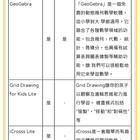
GeoGebra
「GeoGebra」是一個免
費的動態幾何數學軟體，
從小學到大 學都適用。它
融合了各種數學領域的功
是
是
能，包含幾何、代數、 統
計、微積分，也具備有試
算表與圖表繪製等輔助功
能，讓 我們可以很輕鬆地
用它來學習數學。
Grid Drawing
Grid Drawing讓你的孩子
for Kids Lite
以觀察及邏輯思維能力進
是
-
行學習。 繪畫模式包括
“複製”，“移動”和“對稱性”
等
iCrosss Lite
iCrosss是一套簡單而有趣
是
-