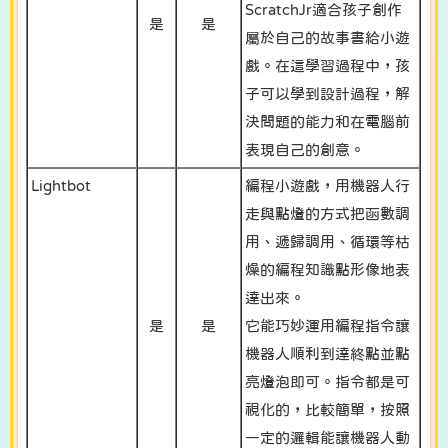
ScratchJr適合孩子創作
是
是
屬於自己的故事書給小遊
戲。在這學習過程中，孩
子可以學到設計過程，解
決問題的能力和在電腦前
表現自己的創意。
Lightbot
編程小遊戲，用機器人行
走與點燈的方式把函數調
用、遞歸調用、循環等枯
燥的編程知識點形像地表
達出來。
是
是
它能巧妙運用編程指令讓
機器人順利到達終點並點
亮燈泡即可。指令都是可
視化的，比較簡單，按照
一定的邏輯能讓機器人動