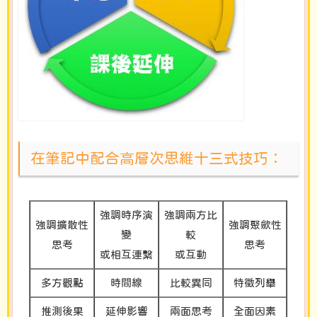
在筆記中配合高層次思維十三式技巧︰
強調時序演
強調兩方比
強調擴散性
強調聚歛性
變
較
思考
思考
或相互連繫
或互動
多方觀點
時間線
比較異同
特徵列舉
推測後果
延伸影響
兩面思考
全面因素