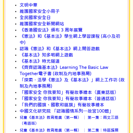
文明中華
維護國家安全小冊子
全民國家安全日
維護國家安全新聞網站
《香港國安法》頒布
3
周年展覽
《憲法》和《基本法》學生網上學習課程
(
高小及初
中
)
認識《憲法》和《基本法》網上問答遊戲
《基本法》知多啲網上遊戲
《基本法》時
光隧道
《齊齊認識基本法》
Learning The Basic Law
Together
電子書
(
政制及内地事務局
)
「探索．活學《憲法》及《基本法》」網上工作坊
(
政
制及內地事務局
)
「國家安全
你我要知」有聲故事繪本（廣東話版）
「國家安全
你我要知」有聲故事繪本（普通話版）
「我們的國旗、國歌和區旗」有聲故事繪本
中國文化研究院
「認識國情系列
─
故宮
100
題」
兒童《基本法》教育推廣（第一輯） │ 第一集：兩文三語
（粵語版）
兒童《基本法》教育推廣（第一輯） │ 第二集：特區護照