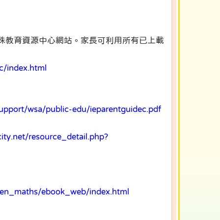
殊教育資源中心網站。家長可利用所有已上載
c/index.html
upport/wsa/public-edu/ieparentguidec.pdf
city.net/resource_detail.php?
/sen_maths/ebook_web/index.html