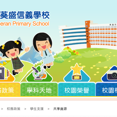
務政策
學科天地
校園榮譽
校園
>
校務政策
>
學生支援
>
共享資源