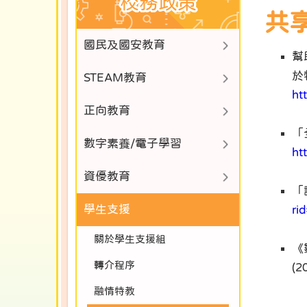
校務政策
共
國民及國安教育
幫
於
STEAM教育
ht
正向教育
「
數字素養/電子學習
ht
資優教育
「
學生支援
ri
關於學生支援組
《
轉介程序
(2
融情特教