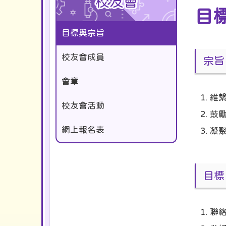
校友會
目
目標與宗旨
校友會成員
宗旨
會章
維
校友會活動
鼓
網上報名表
凝
目標
聯