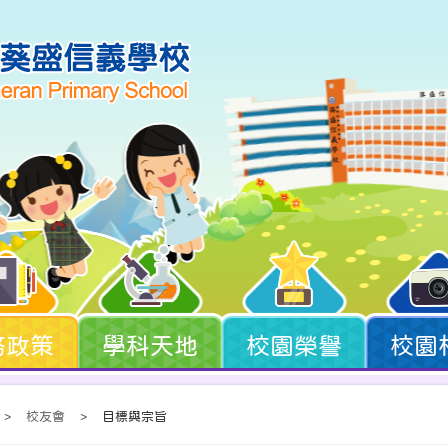
務政策
學科天地
校園榮譽
校園
>
校友會
>
目標與宗旨