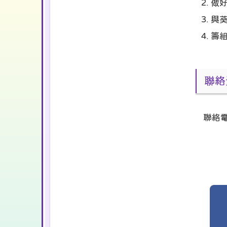
做
與
籌
聯絡
聯絡電郵: