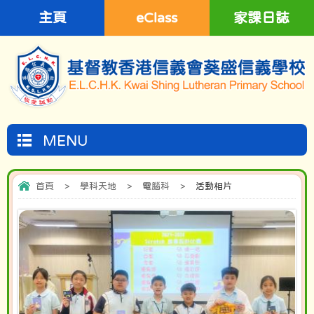
主頁
eClass
家課日誌
MENU
首頁
>
學科天地
>
電腦科
>
活動相片