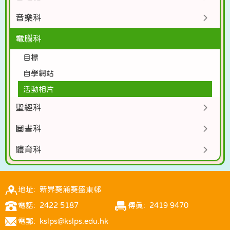
音樂科
電腦科
目標
自學網站
活動相片
聖經科
圖書科
體育科
地址: 新界葵涌葵盛東邨
電話: 2422 5187
傳真: 2419 9470
電郵: kslps@kslps.edu.hk