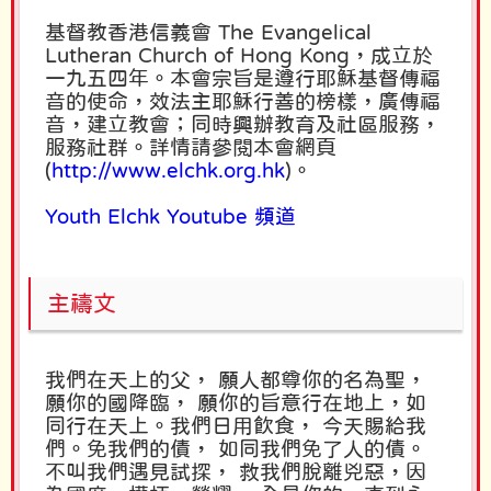
基督教香港信義會 The Evangelical
Lutheran Church of Hong Kong，成立於
一九五四年。本會宗旨是遵行耶穌基督傳福
音的使命，效法主耶穌行善的榜樣，廣傳福
音，建立教會；同時興辦教育及社區服務，
服務社群。詳情請參閱本會網頁
(
http://www.elchk.org.hk
)。
Youth Elchk Youtube 頻道
主禱文
我們在天上的父， 願人都尊你的名為聖，
願你的國降臨， 願你的旨意行在地上，
如
同行在天上。
我們日用飲食， 今天賜給我
們。
免我們的債， 如同我們免了人的債。
不叫我們遇見試探， 救我們脫離兇惡，
因