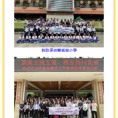
到訪深圳輔城坳小學