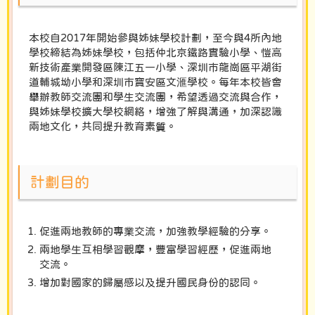
本校自2017年開始參與姊妹學校計劃，至今與4所內地
學校締結為姊妹學校，包括仲北京鐵路實驗小學、愷高
新技術產業開發區陳江五一小學、深圳市龍崗區平湖街
道輔城坳小學和深圳市寶安區文滙學校。每年本校皆會
舉辦教師交流團和學生交流團，希望透過交流與合作，
與姊妹學校擴大學校網絡，增強了解與溝通，加深認識
兩地文化，共同提升教育素質。
計劃目的
促進兩地教師的專業交流，加強教學經驗的分享。
兩地學生互相學習觀摩，豐富學習經歷，促進兩地
交流。
增加對國家的歸屬感以及提升國民身份的認同。