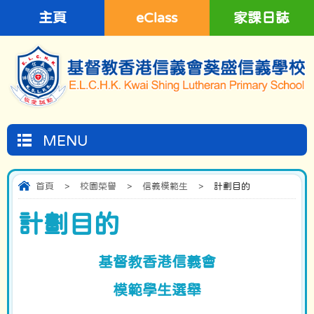
主頁
eClass
家課日誌
MENU
首頁
>
校園榮譽
>
信義模範生
>
計劃目的
計劃目的
基督教香港信義會
模範學生選舉