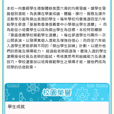
本校一向重視學生德智體群美靈六育的均衡發展，讓學生發
展個別潛能，為表揚在學業成績、體藝、操行、服務及課外
活動等方面有傑出表現的學生。每年學校均會推選四至六年
級學生參選「基督教香港信義會中小學傑出學生選舉」。 而
為能從小培養學生以成為傑出學生為目標，本校特別舉辦
「葵盛信義學校模範學生選舉」。每位參選學生均需作一次
公開表演，以發揮其個人潛能及增強自信心；而四至六年級
入選學生更能參與不同的「傑出學生訓練」計劃，以提升他
們的思維及領導能力。 經過級老師篩選後，最後入選的學生
還需接受校長及老師的面試，考核其思考和組織能力及表達
技巧。學校還會加以培育模範學生之領導才能，讓他們成為
同學的仿傚對象。
校園榮譽
學生成就