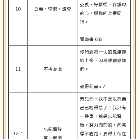
公義，好憐憫，存謙卑
10
公義、憐憫，謙卑
的心，與你的上帝同
行。
彌迦書 6:8
你們要將一切的憂慮卸
給上帝，因為他顧念你
11
不再憂慮
們。
彼得前書5:7
弟兄們，我不是以為自
己已經得着了；我只有
一件事，就是忘記背
後，努力面前的，向著
忘記背後
12-1
標竿直跑，要得上帝在
努力面前