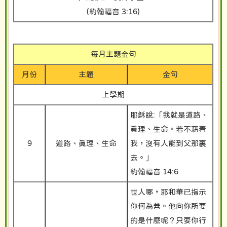
(約翰福音 3:16)
每月主題金句
月份
主題
金句
上學期
耶穌說:「我就是道路、
真理、生命。若不藉着
9
道路、真理、生命
我，沒有人能到父那裏
去。」
約翰福音 14:6
世人哪，耶和華已指示
你何為善。他向你所要
的是什麼呢？只要你行