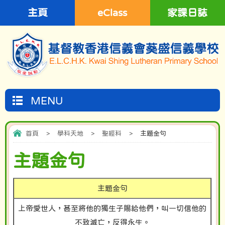
主頁
eClass
家課日誌
MENU
首頁
>
學科天地
>
聖經科
>
主題金句
主題金句
主題金句
上帝愛世人，甚至將他的獨生子賜給他們，叫一切信他的
不致滅亡，反得永生。