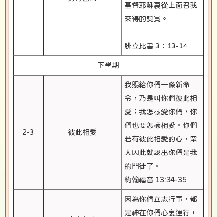
基督耶穌裏從上面召我
來得的獎賞。
腓立比書 3：13-14
下學期
我賜給你們一條新命
令，乃是叫你們彼此相
愛；我怎樣愛你們，你
們也要怎樣相愛。你們
2-3
彼此相愛
若有彼此相愛的心，眾
人因此就認出你們是我
的門徒了。
約翰福音 13:34-35
因為你們立志行事，都
是神在你們心裏運行，