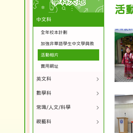
學科天地
活
中文科
全年校本計劃
加強非華語學生中文學與教
活動相片
實用網址
英文科
數學科
常識/人文/科學
視藝科