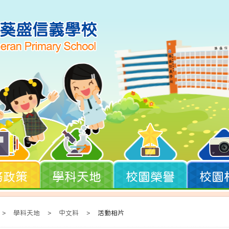
務政策
學科天地
校園榮譽
校園
>
學科天地
>
中文科
>
活動相片