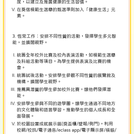
度，以建立及推廣健康的生活習慣。
在葵信模範生選舉的甄選準則加入「健康生活」元
素。
3. 恆常工作：安排不同性質的活動，發揮學生多元智
能，並擴闊視野。
統籌全年校外比賽及校內表演活動，如模範生選舉
及科組活動等項目，為學生提供表演及比賽的機
會。
統籌試後活動，安排學生參觀不同性質的展覽館及
機構，擴闊學生視野。
推薦具潛質的學生參加校外比賽，讓他們發揮潛
能。
安排學生參與不同的遊學團，讓學生通過不同地方
的文化體驗和語言學習，推動學生的個人成長和全
面發展。
於校園設置成就展示區(獎盃櫃/壁報/側門)，利用
校網/校訊/電子通告/eclass app/電子顯示屏/橫額/