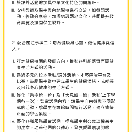
於課外活動增加具中華文化特色的興趣班。
安排教師及學生與內地學校進行交流，如參觀活
動、經驗分享等，加深認識兩地文化，共同提升教
育素質及擴闊學生視野。
2. 配合關注事項二：培育健康身心靈，做個健康葵信
人。
訂定健康校園的發展方向，推動各科組落實有關健
康生活方式的活動。
透過多元的校本活動/課外活動、才藝匯演平台及
比賽，鼓勵學生從中建立學生的健康情緒、成就感
及實踐身心健康的生活方式。
優化「樂學鬆一鬆」及「大息鬆一鬆」活動(上下學
期各一次)，豐富活動內容，讓學生自由參與不同形
式的活動，讓學生在課餘時間進行活動，建立愉快
正面的學習氛圍。
優化各種服務學習活動，提高學生對公眾環境衞生
的注意，培養他們的公德心，發展愛護環境的態