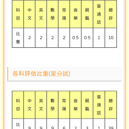
普
科
中
英
數
常
音
視
總
通
目
文
文
學
識
樂
藝
評
話
比
2
2
2
2
0.5
0.5
1
10
重
各科評估比重(呈分試)
普
科
中
英
數
常
音
視
總
通
目
文
文
學
識
樂
藝
評
話
比
9
9
9
6
2
3
1
39