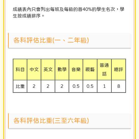
成績表內只會列出每班及每級的首40%的學生名次，學
生按成績排序。
各科評估比重(一、二年級)
普通
科目
中文
英文
數學
音樂
視藝
總評
話
比重
2
2
2
0.5
0.5
1
8
各科評估比重(三至六年級)