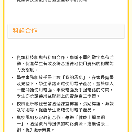
科組合作
資訊科技組與各科組合作，舉辦不同的數字素養活
動，促進學生有效及符合道德地使用資訊的相關能
力及態度。
學生事務組於手冊上設「我的承諾」，在家長簽署
及見證下，學生承諾正確使用電子產品，並於家人
一起商議使用電腦、平板電腦及手提電話的時間，
學生亦承諾善用互聯網上的資源自主學習。
校風組班級經營會透過課室佈置，張貼標語、海報
及守則等，提醒學生正確使用電子產品。
與校風組及宗教組合作，舉
辦
「健
康
上網星
期
一
」，透過教育局提供的網絡資
源
，推廣健康上
網，提升
素
養
。
數字