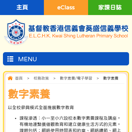
主頁
eClass
家課日誌
MENU
首頁
>
校務政策
>
數字素養/電子學習
>
數字素養
數字素養
以全校參與模式全面推展數字教育
課程滲透︰小一至小六設校本數字素養課程及講座，
有機地連繫價值觀教育和建立健康生活方式的元素，
課題包括：網絡使用時間表和約章、網絡禮節、網上