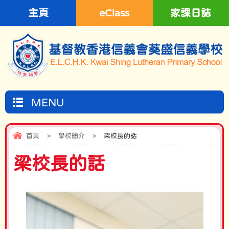
主頁
eClass
家課日誌
MENU
首頁
>
學校簡介
>
梁校長的話
梁校長的話