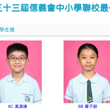
三十三屆信義會中小學聯校最
學生獎
6C 黃澄謙
6B 羅子懿