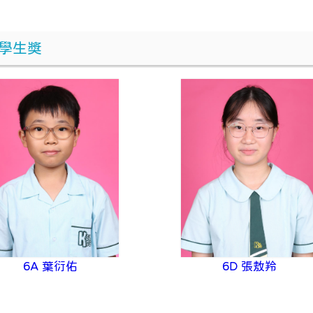
學生獎
6A 葉衍佑
6D 張敖羚