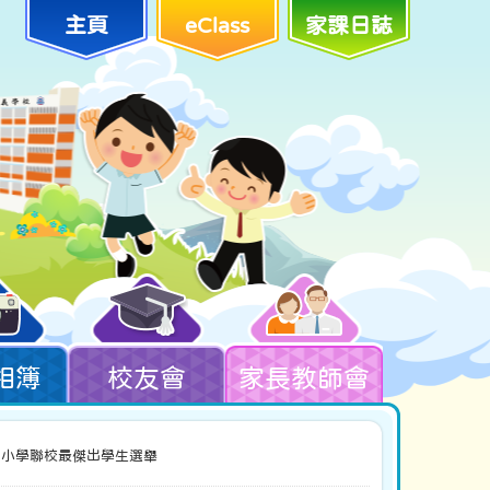
主頁
eClass
家課日誌
相簿
校友會
家長教師會
中小學聯校最傑出學生選舉