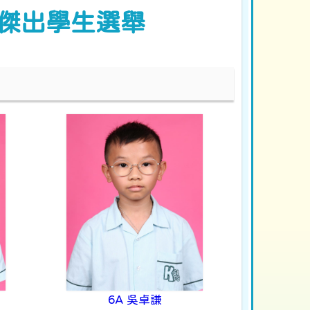
傑出學生選舉
6A 吳卓謙