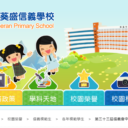
務政策
學科天地
校園榮譽
校園
>
校園榮譽
>
信義模範生
>
各年模範學生
>
第三十三屆信義會