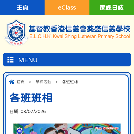
主頁
eClass
家課日誌
MENU
首頁
>
學校活動
>
各班班相
各班班相
日期:
03/07/2026