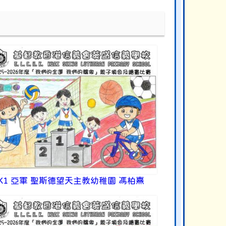
K1 亞軍 聖斯德望天主教幼稚園 馮柏熹