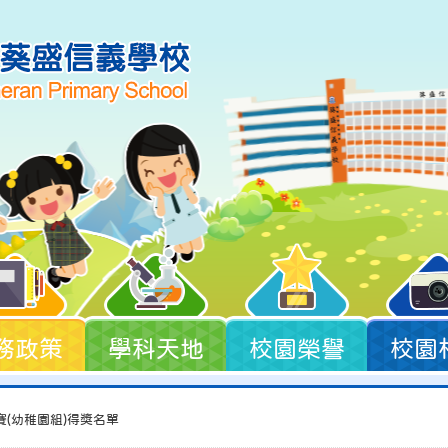
務政策
學科天地
校園榮譽
校園
(幼稚園組)得獎名單