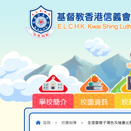
學校簡介
校園資訊
校
首頁
>
校園相簿
>
全運會親子填色及繪畫比賽