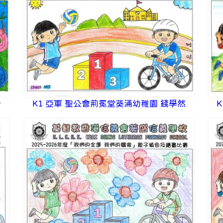
喬
K1 亞軍 聖公會荊冕堂葵涌幼稚園 錢學然