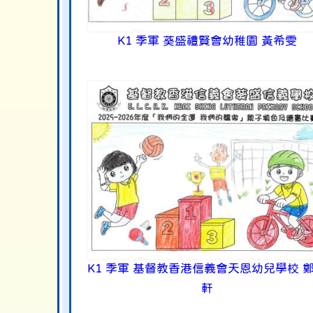
K1 季軍 葵盛禮賢會幼稚園 黃希雯
K1 季軍 基督教香港信義會天恩幼兒學校 
軒