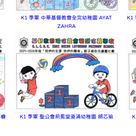
K1 季軍 中華基督教會全完幼稚園 AYAT
K1
ZAHRA
鄭睿
K1 季軍 聖公會荊冕堂葵涌幼稚園 胡芯瑜