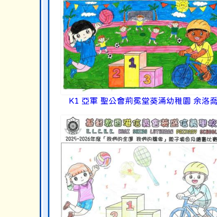
K1 亞軍 聖公會荊冕堂葵涌幼稚園 余洛