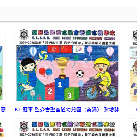
庭慧
K1 冠軍 聖公會聖基道幼兒園（葵涌） 黎增詠