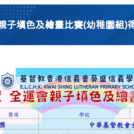
親子填色及繪畫比賽(幼稚園組)