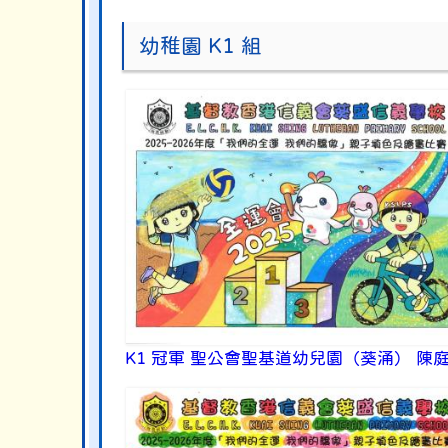
幼稚園 K1 組
K1 冠軍 聖公會聖基道幼兒園（葵涌） 陳