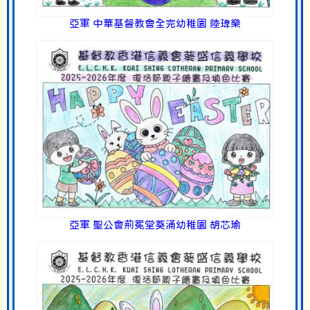
亞軍 中華基督教會全完幼稚園 陸瑋樂
亞軍 聖公會荊冕堂葵涌幼稚園 胡芯瑜