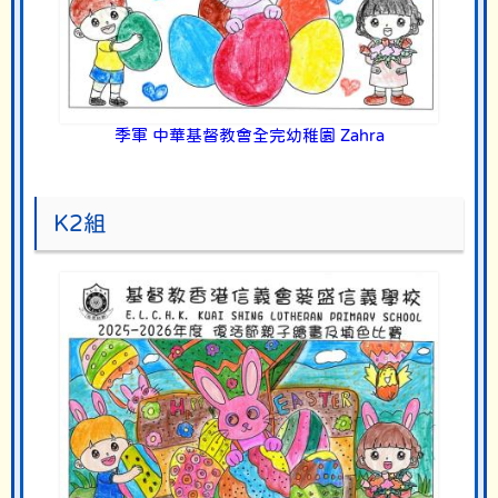
季軍 中華基督教會全完幼稚園 Zahra
K2組