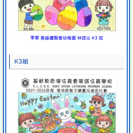
季軍 葵盛禮賢會幼稚園 林語沁 K3 冠
K3組