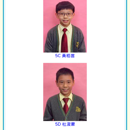
5C 黃栢言
5D 杜浚豪