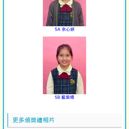
5A 余心妍
5B 藍紫晴
更多頒獎禮相片