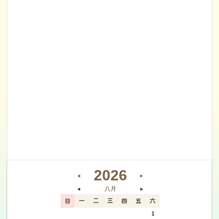
2026
◄
►
八月
◄
►
日
一
二
三
四
五
六
26
27
28
29
30
31
1