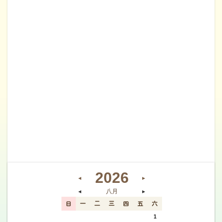
2026
◄
►
八月
◄
►
日
一
二
三
四
五
六
26
27
28
29
30
31
1