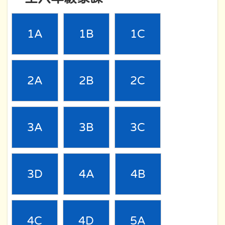
1A
1B
1C
2A
2B
2C
3A
3B
3C
3D
4A
4B
4C
4D
5A