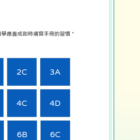
同學應養成即時填寫手冊的習慣 *
2C
3A
4C
4D
6B
6C