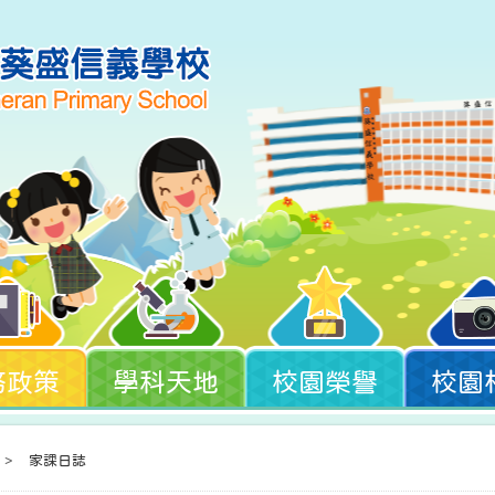
務政策
學科天地
校園榮譽
校園
>
家課日誌