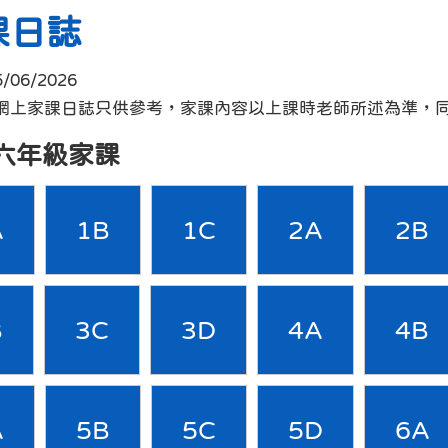
課日誌
5/06/2026
 :網上家課日誌只供參考，家課內容以上課時老師所述為準，
六年級家課
A
1B
1C
2A
2B
B
3C
3D
4A
4B
A
5B
5C
5D
6A