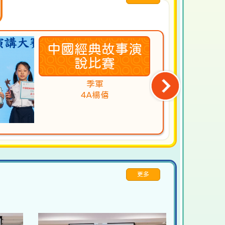
關愛校園獎勵計
中國經典故事演
劃
說比賽
本校榮獲
季軍
2025年度
4A楊僖
關愛校園榮譽
更多