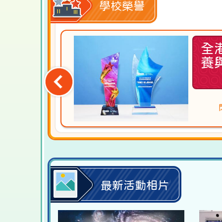
學校榮譽
外活動優
全
師表揚獎
養
培 老師
最新活動相片