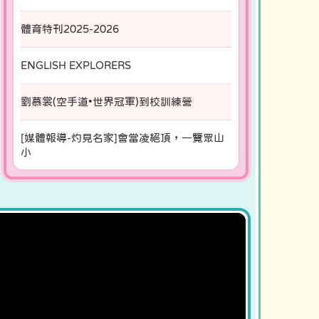
體育特刊2025-2026
ENGLISH EXPLORERS
劉慕裳(空手道•世界冠軍)到校訓練營
[媒體報導-灼見名家]會當凌絕頂，一覽眾山
小
校長新年勉勵辭
徐牧師為大埔宏福苑火災禱告
梁校長為大埔宏福苑火災禱告
[媒體報導-灼見名家]體育的苦與甜 生命的真
與美