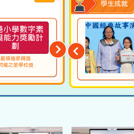
學生成就
港小學數字素
全港學界閃避球
與能力獎勵計
(複球式)錦標賽
劃
小學男子組
新界西冠軍及全港亞軍
最積極參與獎
小學女子組
閃耀之星學校獎
新界西冠軍及全港冠軍