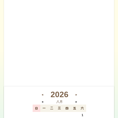
2026
◄
►
八月
◄
►
日
一
二
三
四
五
六
26
27
28
29
30
31
1