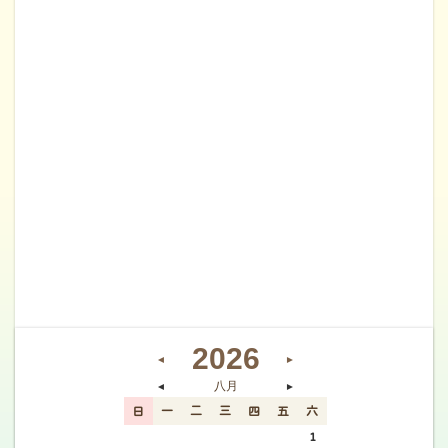
2026
◄
►
八月
◄
►
日
一
二
三
四
五
六
26
27
28
29
30
31
1