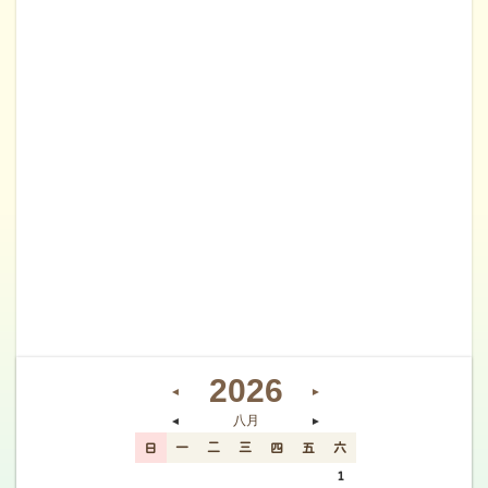
2026
◄
►
八月
◄
►
日
一
二
三
四
五
六
26
27
28
29
30
31
1