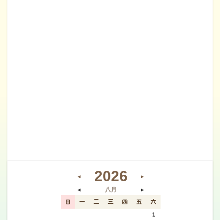
2026
◄
►
八月
◄
►
日
一
二
三
四
五
六
26
27
28
29
30
31
1