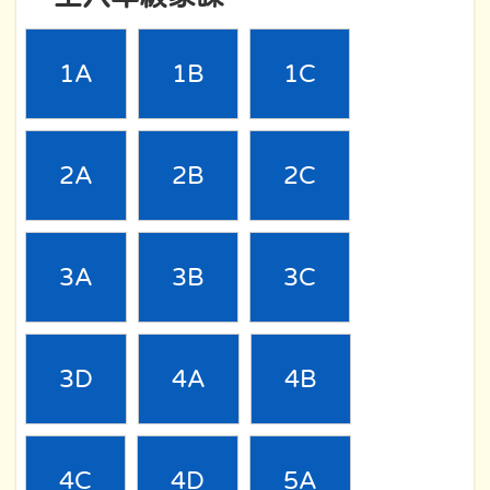
1A
1B
1C
2A
2B
2C
3A
3B
3C
3D
4A
4B
4C
4D
5A