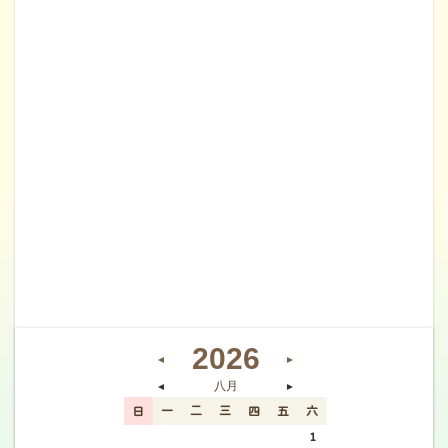
2026
◄
►
八月
◄
►
日
一
二
三
四
五
六
26
27
28
29
30
31
1